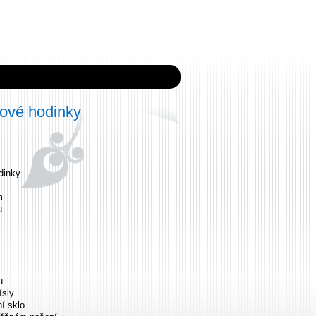
ové hodinky
dinky
m
u
u
ísly
ní sklo