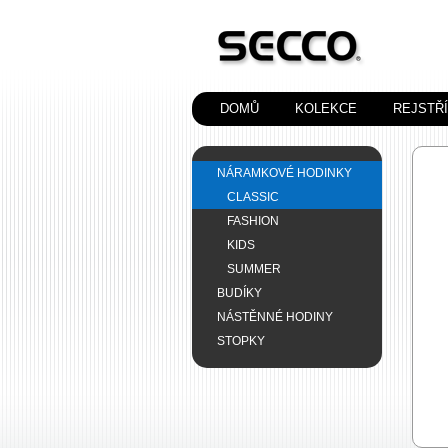
DOMŮ
KOLEKCE
REJSTŘ
NÁRAMKOVÉ HODINKY
CLASSIC
FASHION
KIDS
SUMMER
BUDÍKY
NÁSTĚNNÉ HODINY
STOPKY