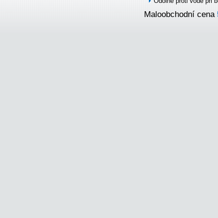
Odolné proti vodě při
Maloobchodní cena