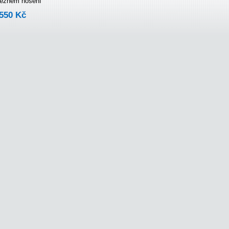
 běžném nošení
550 Kč