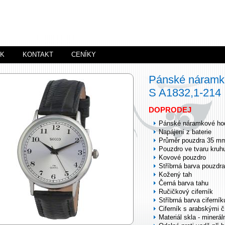
ÍK
KONTAKT
CENÍKY
Pánské náramk
S A1832,1-214
DOPRODEJ
Pánské náramkové ho
Napájení z baterie
Průměr pouzdra 35 m
Pouzdro ve tvaru kruh
Kovové pouzdro
Stříbrná barva pouzdra
Kožený tah
Černá barva tahu
Ručičkový ciferník
Stříbrná barva ciferník
Ciferník s arabskými č
Materiál skla - minerál