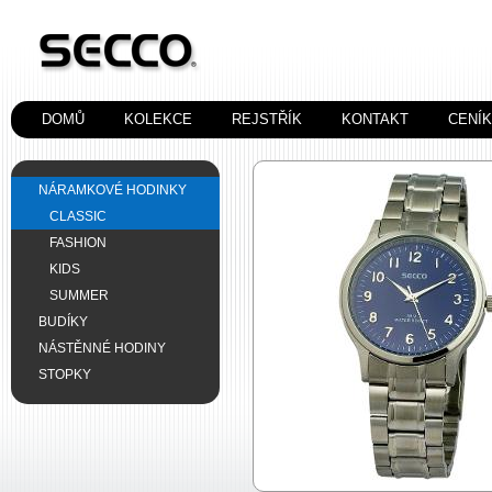
DOMŮ
KOLEKCE
REJSTŘÍK
KONTAKT
CENÍ
NÁRAMKOVÉ HODINKY
CLASSIC
FASHION
KIDS
SUMMER
BUDÍKY
NÁSTĚNNÉ HODINY
STOPKY