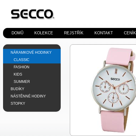
DOMŮ
KOLEKCE
REJSTŘÍK
KONTAKT
CENÍ
NÁRAMKOVÉ HODINKY
CLASSIC
FASHION
KIDS
SUMMER
BUDÍKY
NÁSTĚNNÉ HODINY
STOPKY