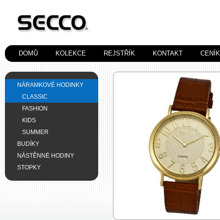
DOMŮ
KOLEKCE
REJSTŘÍK
KONTAKT
CENÍ
NÁRAMKOVÉ HODINKY
CLASSIC
FASHION
KIDS
SUMMER
BUDÍKY
NÁSTĚNNÉ HODINY
STOPKY