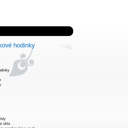
ové hodinky
dinky
m
u
ísly
ní sklo