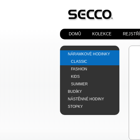
DOMŮ
KOLEKCE
REJSTŘ
NÁRAMKOVÉ HODINKY
CLASSIC
FASHION
KIDS
SUMMER
BUDÍKY
NÁSTĚNNÉ HODINY
STOPKY