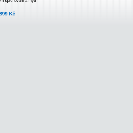
em sprchování a mytí
899 Kč