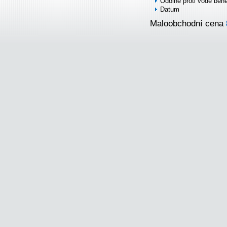
Odolné proti vodě běh
Datum
Maloobchodní cena