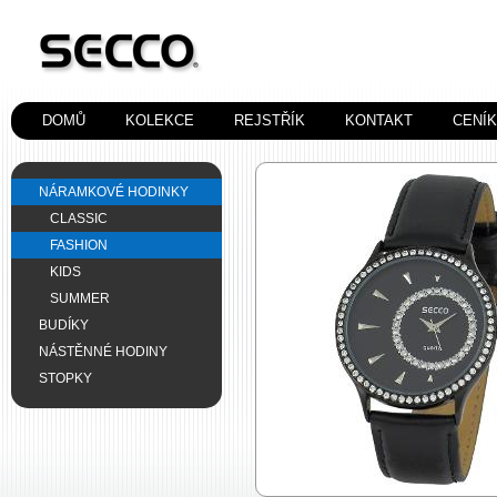
DOMŮ
KOLEKCE
REJSTŘÍK
KONTAKT
CENÍ
NÁRAMKOVÉ HODINKY
CLASSIC
FASHION
KIDS
SUMMER
BUDÍKY
NÁSTĚNNÉ HODINY
STOPKY