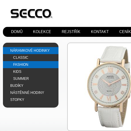
DOMŮ
KOLEKCE
REJSTŘÍK
KONTAKT
CENÍ
NÁRAMKOVÉ HODINKY
CLASSIC
FASHION
KIDS
SUMMER
BUDÍKY
NÁSTĚNNÉ HODINY
STOPKY