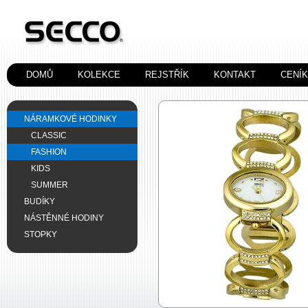
DOMŮ
KOLEKCE
REJSTŘÍK
KONTAKT
CENÍ
NÁRAMKOVÉ HODINKY
CLASSIC
FASHION
KIDS
SUMMER
BUDÍKY
NÁSTĚNNÉ HODINY
STOPKY