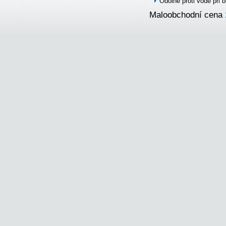
Odolné proti vodě při
Maloobchodní cena