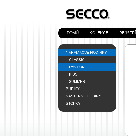
DOMŮ
KOLEKCE
REJSTŘ
NÁRAMKOVÉ HODINKY
CLASSIC
FASHION
KIDS
SUMMER
BUDÍKY
NÁSTĚNNÉ HODINY
STOPKY