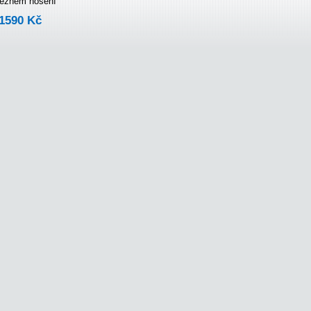
 běžném nošení
1590 Kč