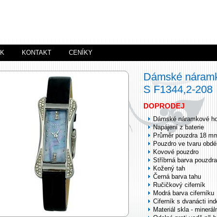
ÍK
KONTAKT
CENÍKY
Dámské náramk
S F1344,2-208
DOPRODEJ
Dámské náramkové ho
Napájení z baterie
Průměr pouzdra 18 m
Pouzdro ve tvaru obdé
Kovové pouzdro
Stříbrná barva pouzdra
Kožený tah
Černá barva tahu
Ručičkový ciferník
Modrá barva ciferníku
Ciferník s dvanácti in
Materiál skla - minerál