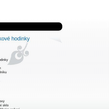
ové hodinky
dinky
m
lníku
dexy
ní sklo