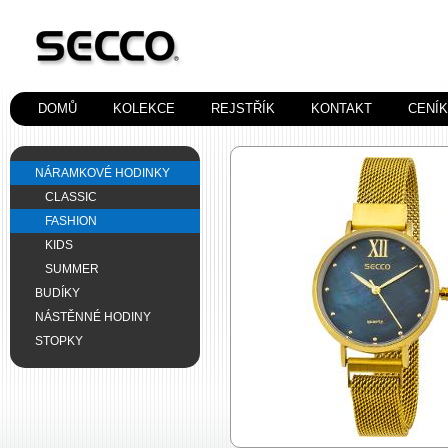
DOMŮ
KOLEKCE
REJSTŘÍK
KONTAKT
CENÍ
NÁRAMKOVÉ HODINKY
CLASSIC
FASHION
KIDS
SUMMER
BUDÍKY
NÁSTĚNNÉ HODINY
STOPKY