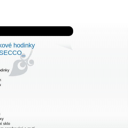
ové hodinky
2 SECCO_
dinky
m
u
u
exy
ní sklo