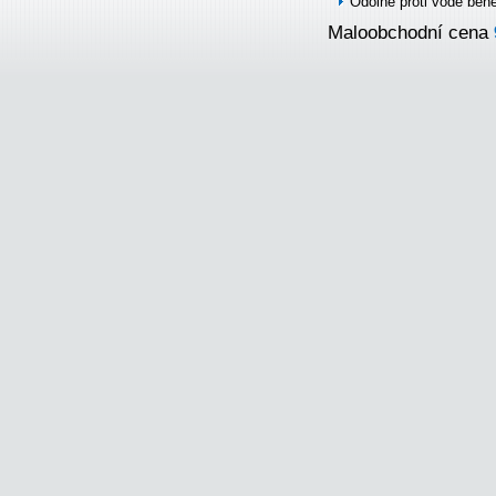
Odolné proti vodě běh
Maloobchodní cena