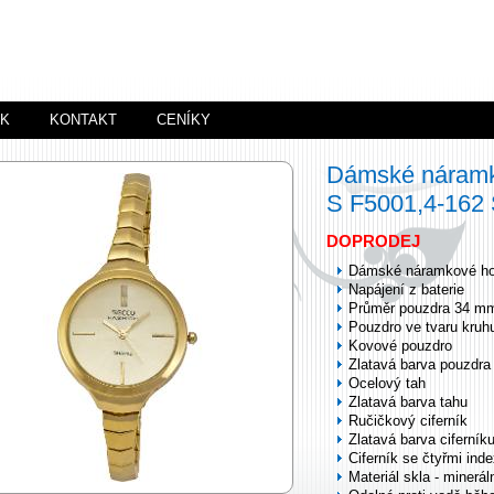
ÍK
KONTAKT
CENÍKY
Dámské náramk
S F5001,4-16
DOPRODEJ
Dámské náramkové ho
Napájení z baterie
Průměr pouzdra 34 m
Pouzdro ve tvaru kruh
Kovové pouzdro
Zlatavá barva pouzdra
Ocelový tah
Zlatavá barva tahu
Ručičkový ciferník
Zlatavá barva ciferník
Ciferník se čtyřmi ind
Materiál skla - minerál