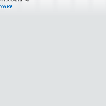
em sprchování a mytí
999 Kč