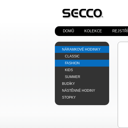
DOMŮ
KOLEKCE
REJSTŘ
NÁRAMKOVÉ HODINKY
CLASSIC
FASHION
KIDS
SUMMER
BUDÍKY
NÁSTĚNNÉ HODINY
STOPKY