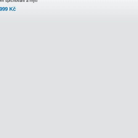
em sprchování a mytí
999 Kč