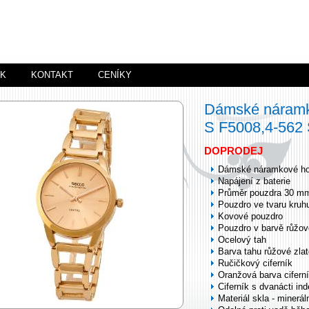
ÍK
KONTAKT
CENÍKY
Dámské náramk
S F5008,4-56
DOPRODEJ
Dámské náramkové ho
Napájení z baterie
Průměr pouzdra 30 m
Pouzdro ve tvaru kruh
Kovové pouzdro
Pouzdro v barvě růžov
Ocelový tah
Barva tahu růžové zlat
Ručičkový ciferník
Oranžová barva cifern
Ciferník s dvanácti in
Materiál skla - minerál