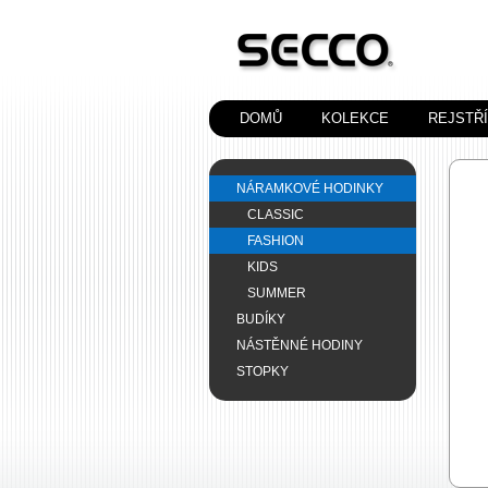
DOMŮ
KOLEKCE
REJSTŘ
NÁRAMKOVÉ HODINKY
CLASSIC
FASHION
KIDS
SUMMER
BUDÍKY
NÁSTĚNNÉ HODINY
STOPKY