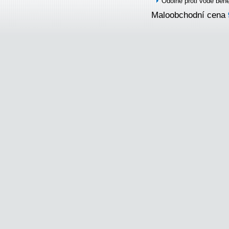
Odolné proti vodě běh
Maloobchodní cena