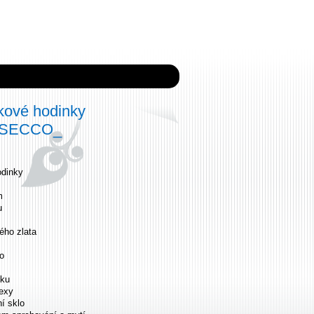
ové hodinky
2 SECCO_
dinky
m
u
ého zlata
o
íku
dexy
ní sklo