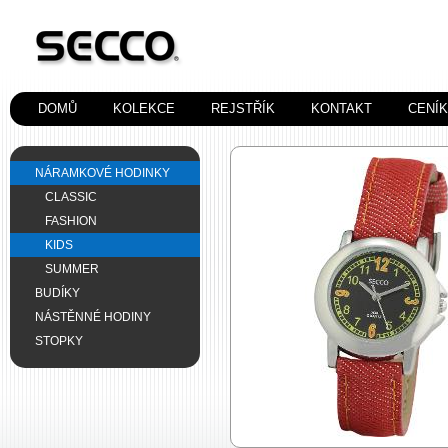
DOMŮ
KOLEKCE
REJSTŘÍK
KONTAKT
CENÍ
NÁRAMKOVÉ HODINKY
CLASSIC
FASHION
KIDS
SUMMER
BUDÍKY
NÁSTĚNNÉ HODINY
STOPKY