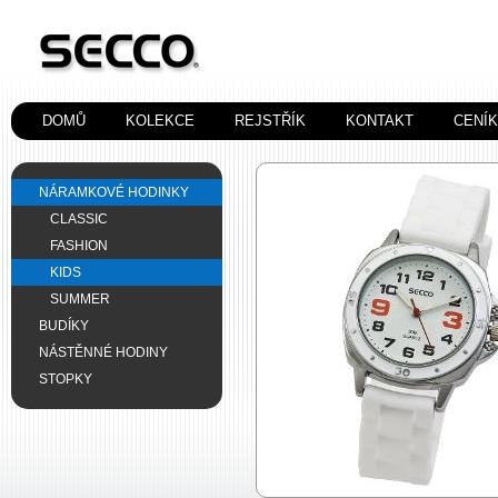
DOMŮ
KOLEKCE
REJSTŘÍK
KONTAKT
CENÍ
NÁRAMKOVÉ HODINKY
CLASSIC
FASHION
KIDS
SUMMER
BUDÍKY
NÁSTĚNNÉ HODINY
STOPKY