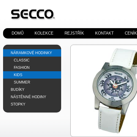
DOMŮ
KOLEKCE
REJSTŘÍK
KONTAKT
CENÍ
NÁRAMKOVÉ HODINKY
CLASSIC
FASHION
KIDS
SUMMER
BUDÍKY
NÁSTĚNNÉ HODINY
STOPKY