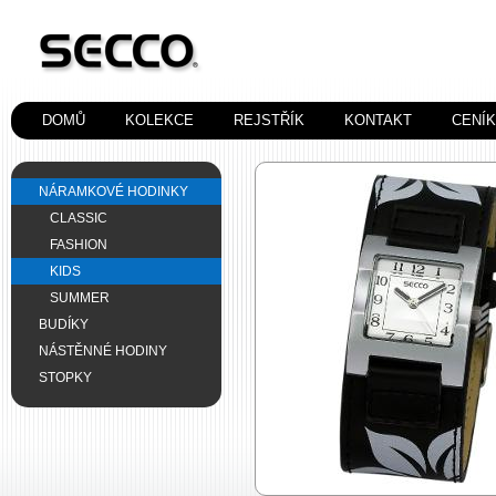
DOMŮ
KOLEKCE
REJSTŘÍK
KONTAKT
CENÍ
NÁRAMKOVÉ HODINKY
CLASSIC
FASHION
KIDS
SUMMER
BUDÍKY
NÁSTĚNNÉ HODINY
STOPKY