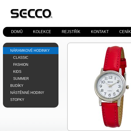
DOMŮ
KOLEKCE
REJSTŘÍK
KONTAKT
CENÍ
NÁRAMKOVÉ HODINKY
CLASSIC
FASHION
KIDS
SUMMER
BUDÍKY
NÁSTĚNNÉ HODINY
STOPKY