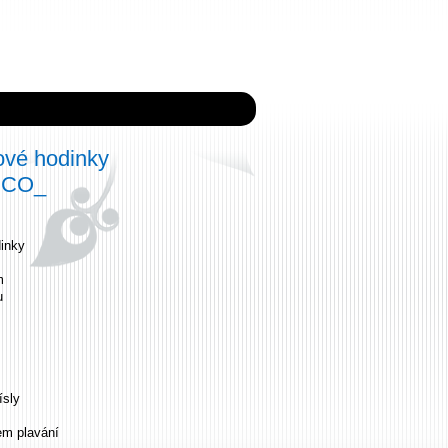
ové hodinky
CCO_
inky
m
u
ísly
em plavání