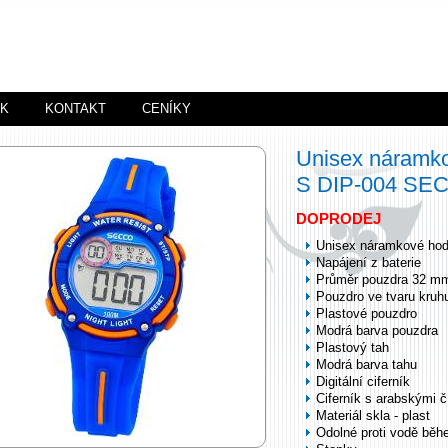
ÍK
KONTAKT
CENÍKY
Unisex náramk
S DIP-004 SE
DOPRODEJ
Unisex náramkové hod
Napájení z baterie
Průměr pouzdra 32 m
Pouzdro ve tvaru kruh
Plastové pouzdro
Modrá barva pouzdra
Plastový tah
Modrá barva tahu
Digitální ciferník
Ciferník s arabskými č
Materiál skla - plast
Odolné proti vodě běh