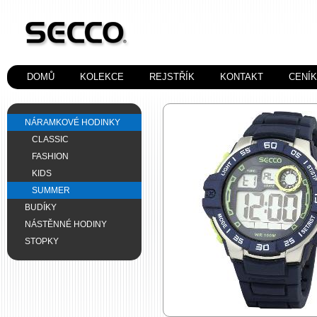
DOMŮ
KOLEKCE
REJSTŘÍK
KONTAKT
CENÍ
NÁRAMKOVÉ HODINKY
CLASSIC
FASHION
KIDS
SUMMER
BUDÍKY
NÁSTĚNNÉ HODINY
STOPKY