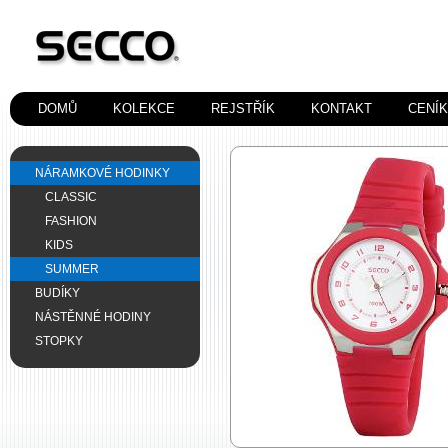
DOMŮ
KOLEKCE
REJSTŘÍK
KONTAKT
CENÍ
NÁRAMKOVÉ HODINKY
CLASSIC
FASHION
KIDS
SUMMER
BUDÍKY
NÁSTĚNNÉ HODINY
STOPKY