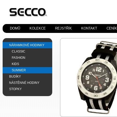
DOMŮ
KOLEKCE
REJSTŘÍK
KONTAKT
CENÍ
NÁRAMKOVÉ HODINKY
CLASSIC
FASHION
KIDS
SUMMER
BUDÍKY
NÁSTĚNNÉ HODINY
STOPKY