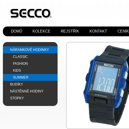
DOMŮ
KOLEKCE
REJSTŘÍK
KONTAKT
CENÍ
NÁRAMKOVÉ HODINKY
CLASSIC
FASHION
KIDS
SUMMER
BUDÍKY
NÁSTĚNNÉ HODINY
STOPKY