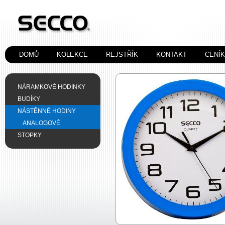
DOMŮ
KOLEKCE
REJSTŘÍK
KONTAKT
CENÍ
NÁRAMKOVÉ HODINKY
BUDÍKY
NÁSTĚNNÉ HODINY
ANALOGOVÉ
STOPKY