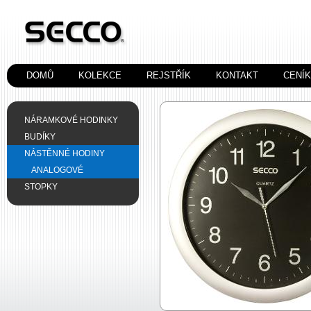
DOMŮ
KOLEKCE
REJSTŘÍK
KONTAKT
CENÍ
NÁRAMKOVÉ HODINKY
BUDÍKY
NÁSTĚNNÉ HODINY
ANALOGOVÉ
STOPKY