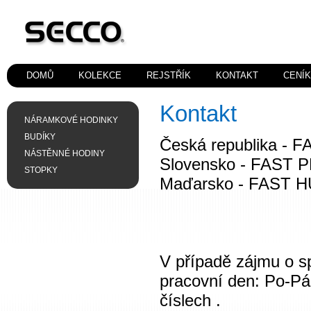
DOMŮ
KOLEKCE
REJSTŘÍK
KONTAKT
CENÍ
Kontakt
NÁRAMKOVÉ HODINKY
BUDÍKY
Česká republika - F
NÁSTĚNNÉ HODINY
Slovensko - FAST PL
STOPKY
Maďarsko - FAST H
V případě zájmu o sp
pracovní den: Po-Pá
číslech .