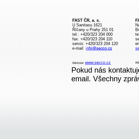
FAST ČR, a. s.
F
U Sanitasu 1621
N
Říčany u Prahy 251 01
Br
tel.: +420/323 204 000
te
fax: +420/323 204 110
s
servis: +420/323 204 120
em
e-mail:
s
www.secco.cz
We
Website
Pokud nás kontaktuj
email. Všechny zprá