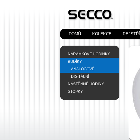
DOMŮ
KOLEKCE
REJSTŘ
NÁRAMKOVÉ HODINKY
BUDÍKY
ANALOGOVÉ
DIGITÁLNÍ
NÁSTĚNNÉ HODINY
STOPKY