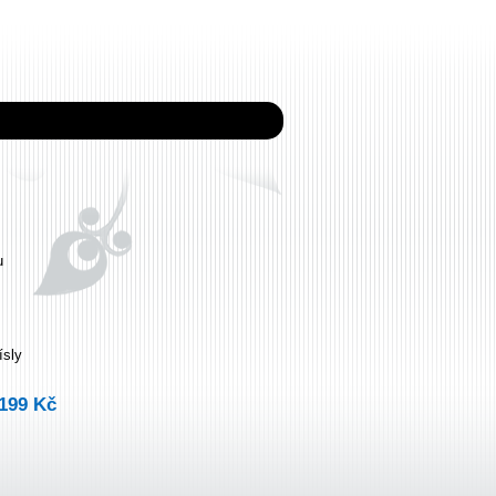
u
ísly
199 Kč