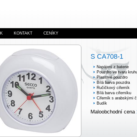
ÍK
KONTAKT
CENÍKY
S CA708-1
Napájení z baterie
Pouzdro ve tvaru kruh
Plastové pouzdro
Bílá barva pouzdra
Ručičkový ciferník
Bílá barva ciferníku
Ciferník s arabskými č
Budík
Maloobchodní cena