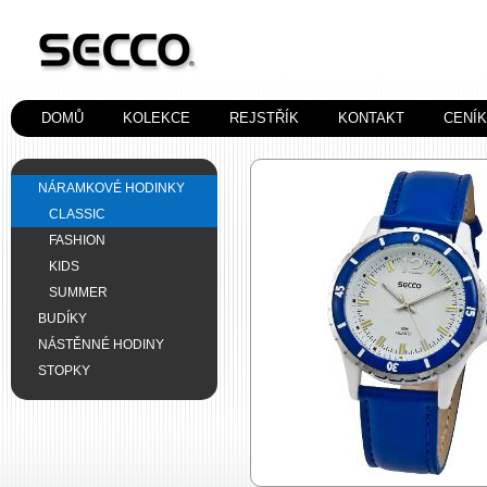
DOMŮ
KOLEKCE
REJSTŘÍK
KONTAKT
CENÍ
NÁRAMKOVÉ HODINKY
CLASSIC
FASHION
KIDS
SUMMER
BUDÍKY
NÁSTĚNNÉ HODINY
STOPKY