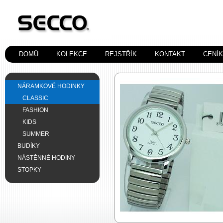
DOMŮ
KOLEKCE
REJSTŘÍK
KONTAKT
CENÍ
NÁRAMKOVÉ HODINKY
CLASSIC
FASHION
KIDS
SUMMER
BUDÍKY
NÁSTĚNNÉ HODINY
STOPKY