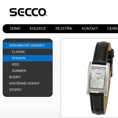
DOMŮ
KOLEKCE
REJSTŘÍK
KONTAKT
CENÍ
NÁRAMKOVÉ HODINKY
CLASSIC
FASHION
KIDS
SUMMER
BUDÍKY
NÁSTĚNNÉ HODINY
STOPKY