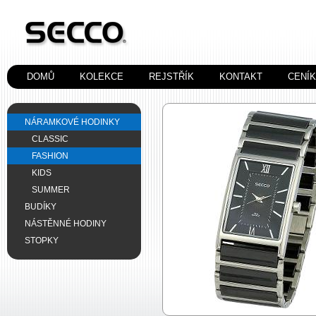
DOMŮ
KOLEKCE
REJSTŘÍK
KONTAKT
CENÍ
NÁRAMKOVÉ HODINKY
CLASSIC
FASHION
KIDS
SUMMER
BUDÍKY
NÁSTĚNNÉ HODINY
STOPKY