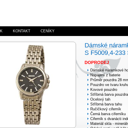
ÍK
KONTAKT
CENÍKY
Dámské náramk
S F5009,4-23
DOPRODEJ
Dámské náramkové ho
Napájení z baterie
Průměr pouzdra 28 m
Pouzdro ve tvaru kruh
Kovové pouzdro
Stříbrná barva pouzdra
Ocelový tah
Stříbrná barva tahu
Ručičkový ciferník
Černá barva ciferníku
Ciferník s dvanácti in
Materiál skla - minerál