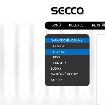
DOMŮ
KOLEKCE
REJSTŘ
NÁRAMKOVÉ HODINKY
CLASSIC
FASHION
KIDS
SUMMER
BUDÍKY
NÁSTĚNNÉ HODINY
STOPKY