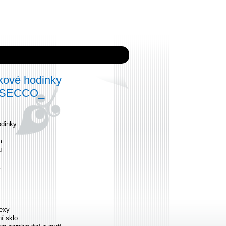
ové hodinky
3 SECCO_
dinky
m
u
dexy
ní sklo