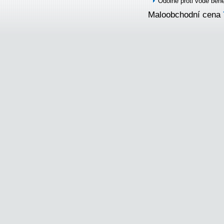
Odolné proti vodě běh
Maloobchodní cena