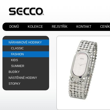
DOMŮ
KOLEKCE
REJSTŘÍK
KONTAKT
CENÍ
NÁRAMKOVÉ HODINKY
CLASSIC
FASHION
KIDS
SUMMER
BUDÍKY
NÁSTĚNNÉ HODINY
STOPKY