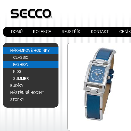
DOMŮ
KOLEKCE
REJSTŘÍK
KONTAKT
CENÍ
NÁRAMKOVÉ HODINKY
CLASSIC
FASHION
KIDS
SUMMER
BUDÍKY
NÁSTĚNNÉ HODINY
STOPKY