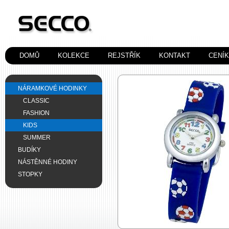
DOMŮ
KOLEKCE
REJSTŘÍK
KONTAKT
CENÍ
NÁRAMKOVÉ HODINKY
CLASSIC
FASHION
KIDS
SUMMER
BUDÍKY
NÁSTĚNNÉ HODINY
STOPKY