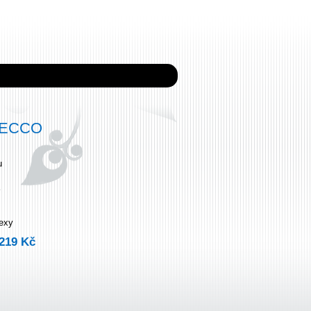
SECCO
u
dexy
219 Kč