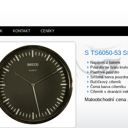
ÍK
KONTAKT
CENÍKY
S TS6050-53 
Napájení z baterie
Pouzdro ve tvaru kruh
Plastové pouzdro
Stříbrná barva pouzdra
Ručičkový ciferník
Černá barva ciferníku
Ciferník s dvanácti in
Maloobchodní cena