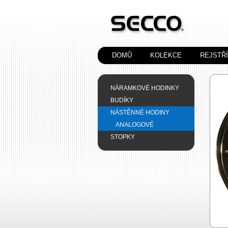
DOMŮ
KOLEKCE
REJSTŘ
NÁRAMKOVÉ HODINKY
BUDÍKY
NÁSTĚNNÉ HODINY
ANALOGOVÉ
STOPKY