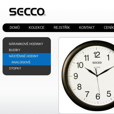
DOMŮ
KOLEKCE
REJSTŘÍK
KONTAKT
CENÍ
NÁRAMKOVÉ HODINKY
BUDÍKY
NÁSTĚNNÉ HODINY
ANALOGOVÉ
STOPKY